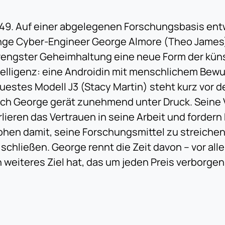
49. Auf einer abgelegenen Forschungsbasis entw
nge Cyber-Engineer George Almore (Theo James
rengster Geheimhaltung eine neue Form der kün
telligenz: eine Androidin mit menschlichem Bewu
uestes Modell J3 (Stacy Martin) steht kurz vor d
ch George gerät zunehmend unter Druck. Seine
rlieren das Vertrauen in seine Arbeit und fordern
ohen damit, seine Forschungsmittel zu streichen
 schließen. George rennt die Zeit davon – vor all
n weiteres Ziel hat, das um jeden Preis verborge