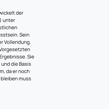
ickelt der
) unter
stlichen
sstsein. Sein
er Vollendung.
 Vorgesetzten
 Ergebnisse. Sie
 und die Basis
em, da er noch
n bleiben muss