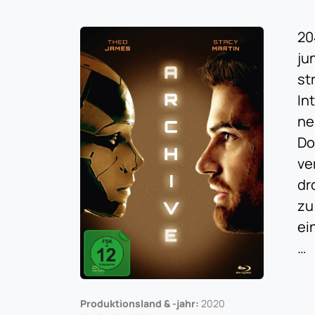
20
ju
st
In
ne
Do
ve
dr
zu
ei
…
Produktionsland & -jahr:
2020