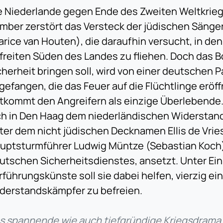
e Niederlande gegen Ende des Zweiten Weltkriegs:
mber zerstört das Versteck der jüdischen Sänger
arice van Houten), die daraufhin versucht, in den
freiten Süden des Landes zu fliehen. Doch das Bo
cherheit bringen soll, wird von einer deutschen P
gefangen, die das Feuer auf die Flüchtlinge eröff
tkommt den Angreifern als einzige Überlebende. 
ch in Den Haag dem niederländischen Widerstand 
ter dem nicht jüdischen Decknamen Ellis de Vries
uptsturmführer Ludwig Müntze (Sebastian Koch)
utschen Sicherheitsdienstes, ansetzt. Unter Ein
rführungskünste soll sie dabei helfen, vierzig ei
derstandskämpfer zu befreien.
s spannende wie auch tiefgründige Kriegsdrama 