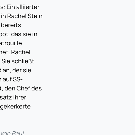
 Ein alliierter
in Rachel Stein
 bereits
ot, das sie in
atrouille
net. Rachel
Sie schließt
an, der sie
 auf SS-
, den Chef des
satz ihrer
ngekerkerte
von Paul