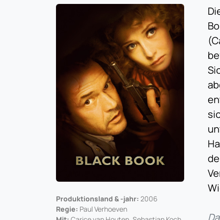
Di
Bo
(C
be
Si
ab
en
si
un
Ha
de
Ve
Wi
Produktionsland & -jahr:
2006
Regie:
Paul Verhoeven
Da
Mit:
Carice van Houten, Sebastian Koch,