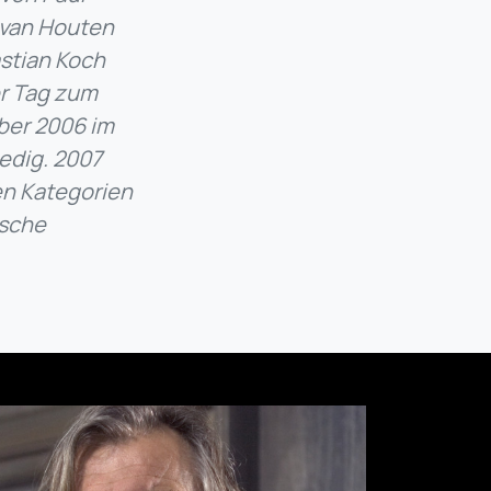
 van Houten
stian Koch
er Tag zum
ber 2006 im
edig. 2007
n Kategorien
ische