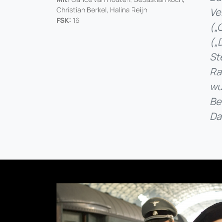
Christian Berkel, Halina Reijn
Ve
FSK:
16
(„
(„
St
Ra
wu
Be
Da