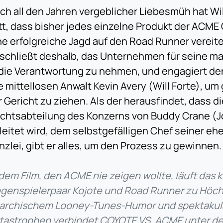
ch all den Jahren vergeblicher Liebesmüh hat Wil
tt, dass bisher jedes einzelne Produkt der ACME
ne erfolgreiche Jagd auf den Road Runner vereitel
schließt deshalb, das Unternehmen für seine m
 die Verantwortung zu nehmen, und engagiert de
e mittellosen Anwalt Kevin Avery (Will Forte), 
r Gericht zu ziehen. Als der herausfindet, dass di
chtsabteilung des Konzerns von Buddy Crane (
leitet wird, dem selbstgefälligen Chef seiner e
nzlei, gibt er alles, um den Prozess zu gewinnen.
 dem Film, den ACME nie zeigen wollte, läuft das k
genspielerpaar Kojote und Road Runner zu Höchs
archischem Looney-Tunes-Humor und spektakul
tastrophen verbindet COYOTE VS. ACME unter de