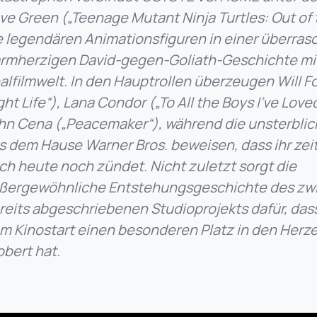
ve Green („Teenage Mutant Ninja Turtles: Out of
e legendären Animationsfiguren in einer überra
rmherzigen David-gegen-Goliath-Geschichte mi
alfilmwelt. In den Hauptrollen überzeugen Will F
ght Life“), Lana Condor („To All the Boys I‘ve Lov
hn Cena („Peacemaker“), während die unsterbli
s dem Hause Warner Bros. beweisen, dass ihr zei
ch heute noch zündet. Nicht zuletzt sorgt die
ßergewöhnliche Entstehungsgeschichte des zwi
reits abgeschriebenen Studioprojekts dafür, das
m Kinostart einen besonderen Platz in den Herze
obert hat.