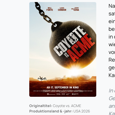
Na
sa
ei
be
in
wi
vo
Re
ge
Ka
In
Ge
an
Originaltitel:
Coyote vs. ACME
Produktionsland & -jahr:
USA 2026
Ka