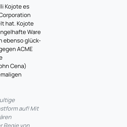
li Kojote es
 Corporation
t hat. Kojote
angelhafte Ware
n ebenso glück-
um gegen ACME
e
John Cena)
hemaligen
ultige
tform auf! Mit
ären
r Regie von