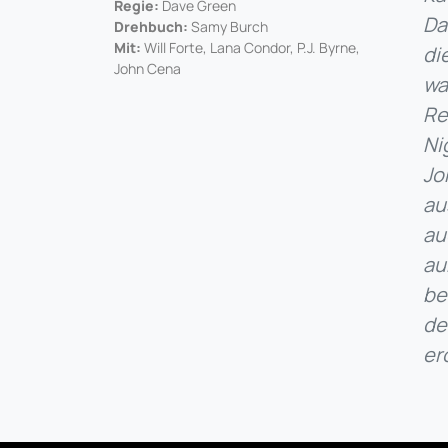
Regie:
Dave Green
Da
Drehbuch:
Samy Burch
Mit:
Will Forte, Lana Condor, P.J. Byrne,
di
John Cena
wa
Re
Ni
Jo
au
au
au
be
de
er