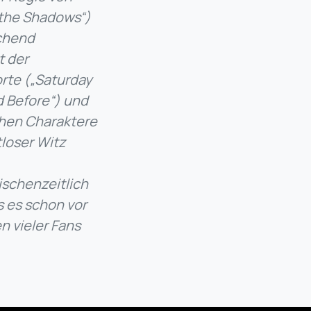
 the Shadows“)
schend
t der
orte („Saturday
ed Before“) und
chen Charaktere
tloser Witz
schenzeitlich
s es schon vor
n vieler Fans