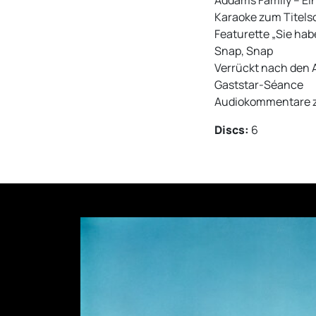
Addams Family – Ein
Karaoke zum Titels
Featurette „Sie hab
Snap, Snap
Verrückt nach den
Gaststar-Séance
Audiokommentare z
Discs:
6