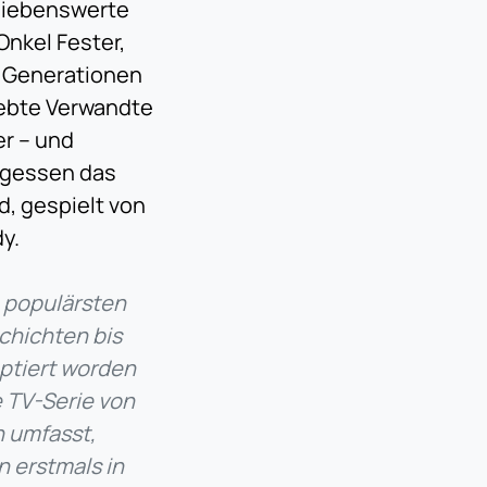
 liebenswerte
nkel Fester,
it Generationen
iebte Verwandte
er – und
ergessen das
d, gespielt von
dy.
n populärsten
chichten bis
aptiert worden
e TV-Serie von
n umfasst,
n erstmals in