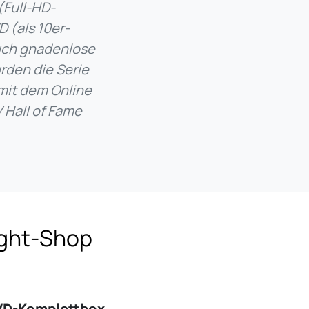
(Full-HD-
 (als 10er-
auch gnadenlose
rden die Serie
mit dem Online
 Hall of Fame
ight-Shop
VD-Komplettbox