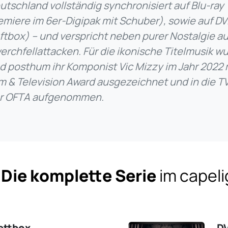
utschland vollständig synchronisiert auf Blu-ray 
emiere im 6er-Digipak mit Schuber), sowie auf DVD
ftbox) – und verspricht neben purer Nostalgie 
erchfellattacken. Für die ikonische Titelmusik wu
d posthum ihr Komponist Vic Mizzy im Jahr 2022 
lm & Television Award ausgezeichnet und in die TV
r OFTA aufgenommen.
 Die komplette Serie
im capel
ettbox
D