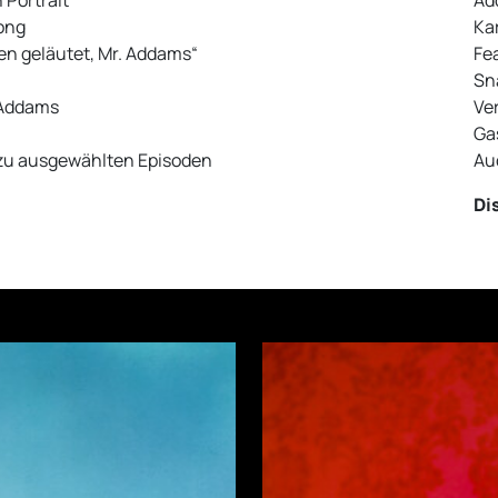
 Portrait
Ad
ong
Ka
en geläutet, Mr. Addams“
Fe
Sn
 Addams
Ve
Ga
u ausgewählten Episoden
Au
Di