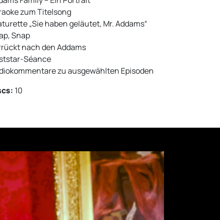
dams Family – Ein Portrait
raoke zum Titelsong
aturette „Sie haben geläutet, Mr. Addams“
ap, Snap
rrückt nach den Addams
ststar-Séance
diokommentare zu ausgewählten Episoden
scs:
10