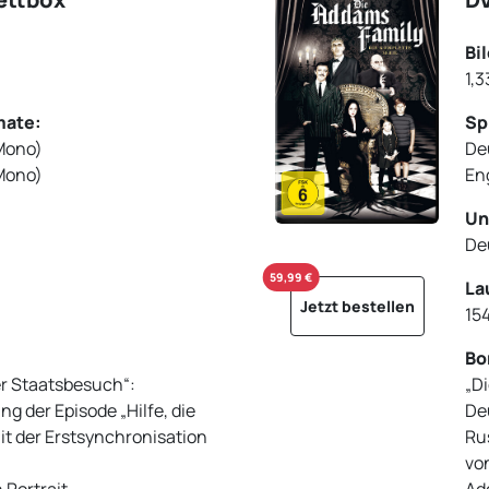
Bi
1,3
mate:
Sp
Mono)
De
Mono)
En
Un
De
59,99 €
La
Jetzt bestellen
15
Bo
r Staatsbesuch“:
„D
 der Episode „Hilfe, die
De
 der Erstsynchronisation
Ru
vo