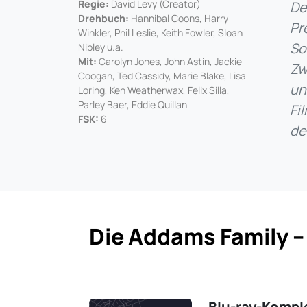
Regie:
David Levy (Creator)
De
Drehbuch:
Hannibal Coons, Harry
Pr
Winkler, Phil Leslie, Keith Fowler, Sloan
So
Nibley u.a.
Mit:
Carolyn Jones, John Astin, Jackie
Zw
Coogan, Ted Cassidy, Marie Blake, Lisa
un
Loring, Ken Weatherwax, Felix Silla,
Parley Baer, Eddie Quillan
Fi
FSK:
6
de
Die Addams Family –
Blu-ray-Kompl