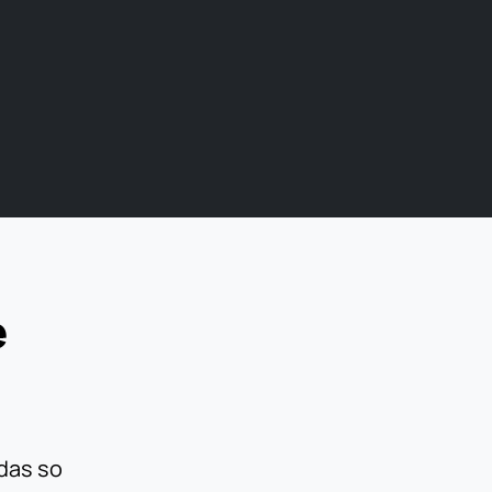
e
das so