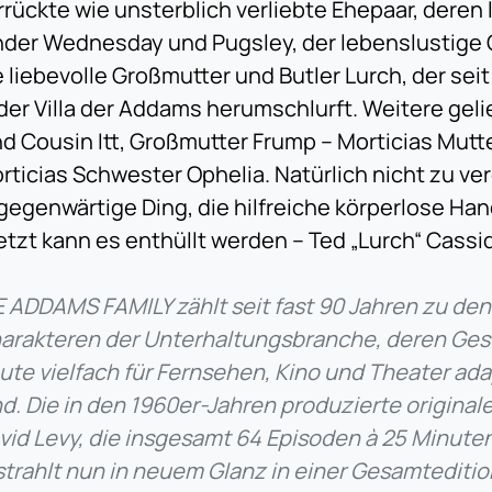
rrückte wie unsterblich verliebte Ehepaar, deren
nder Wednesday und Pugsley, der lebenslustige O
e liebevolle Großmutter und Butler Lurch, der se
 der Villa der Addams herumschlurft. Weitere gel
nd Cousin Itt, Großmutter Frump – Morticias Mutt
rticias Schwester Ophelia. Natürlich nicht zu v
lgegenwärtige Ding, die hilfreiche körperlose Han
jetzt kann es enthüllt werden – Ted „Lurch“ Cassi
E ADDAMS FAMILY zählt seit fast 90 Jahren zu de
arakteren der Unterhaltungsbranche, deren Ges
ute vielfach für Fernsehen, Kino und Theater ad
nd. Die in den 1960er-Jahren produzierte original
vid Levy, die insgesamt 64 Episoden à 25 Minute
strahlt nun in neuem Glanz in einer Gesamteditio