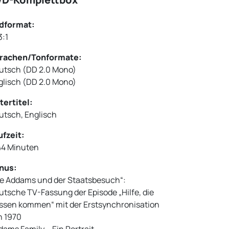
ldformat:
3:1
rachen/Tonformate:
utsch (DD 2.0 Mono)
glisch (DD 2.0 Mono)
tertitel:
utsch, Englisch
ufzeit:
44 Minuten
nus:
ie Addams und der Staatsbesuch“:
utsche TV-Fassung der Episode „Hilfe, die
ssen kommen“ mit der Erstsynchronisation
n 1970