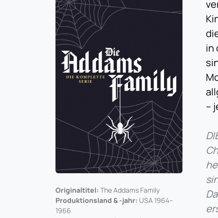
ve
Ki
di
in
si
Mo
al
– 
DI
Ch
he
si
Originaltitel:
The Addams Family
Da
Produktionsland & -jahr:
USA 1964–
er
1966