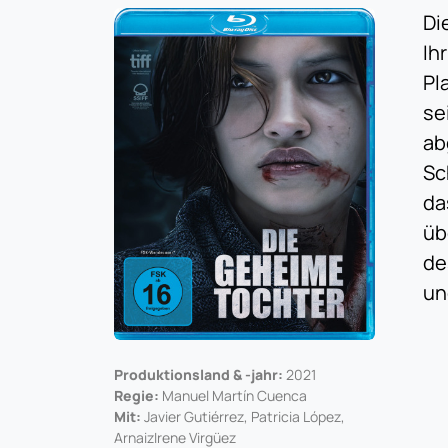
Di
Ih
Pl
se
ab
Sc
da
üb
de
un
Produktionsland & -jahr:
2021
Regie:
Manuel Martín Cuenca
Mit:
Javier Gutiérrez, Patricia López,
ArnaizIrene Virgüez