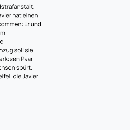
dstrafanstalt.
avier hat einen
bekommen: Er und
em
re
zug soll sie
erlosen Paar
chsen spürt,
fel, die Javier