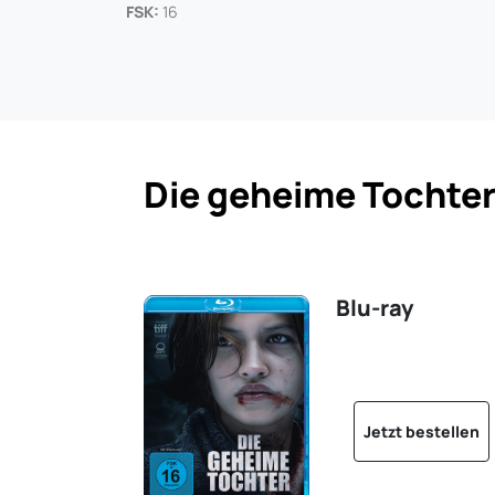
FSK:
16
Die geheime Tochte
Blu-ray
Jetzt bestellen