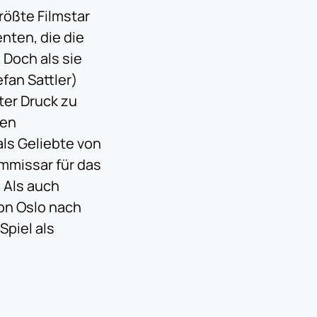
rößte Filmstar
nten, die die
 Doch als sie
fan Sattler)
ter Druck zu
hen
ls Geliebte von
mmissar für das
 Als auch
von Oslo nach
Spiel als