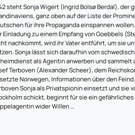
42 steht Sonja Wigert (Ingrid Bolsø Berdal), der g
andinaviens, ganz oben auf der Liste der Promine
utschen für ihre Propaganda einspannen wollen.
r Einladung zu einem Empfang von Goebbels (Ste
cht nachkommt, wird ihr Vater entführt, um sie un
tzen. Sonja lässt sich daraufhin vom schwedisc
heimdienst als Agentin anwerben und sammelt a
sef Terboven (Alexander Scheer), dem Reichsko
setzte Norwegen, Informationen über den Feind.
rboven Sonja als Privatspionin einsetzt und sie 
ockholm schickt, beginnt für sie ein gefährliches 
ppelagentin wider Willen …