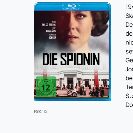
19
Sk
De
de
ni
se
Ge
Jo
be
Te
St
Do
FSK:
12