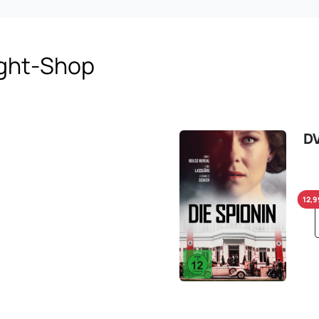
ight-Shop
D
12,9