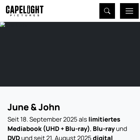
June & John
Seit 18. September 2025 als
limitiertes
Mediabook (UHD + Blu-ray)
,
Blu-ray
und
DVD
und seit 21. August 2025
digital