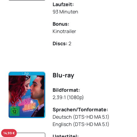
Laufzeit:
93 Minuten
Bonus:
Kinotrailer
Discs:
2
Blu-ray
Bildformat:
2,39:1 (1080p)
Sprachen/Tonformate:
Deutsch (DTS-HD MA 5.1)
Englisch (DTS-HD MA 5.1)
14,99 €
Untertitel: