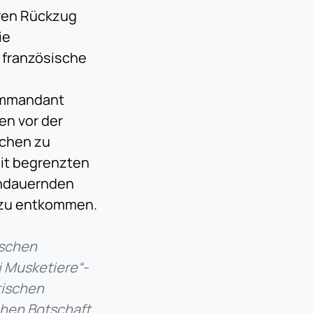
hren Rückzug
ie
 französische
,
Kommandant
n vor der
chen zu
Mit begrenzten
andauernden
l zu entkommen.
ischen
i Musketiere“-
tischen
chen Botschaft