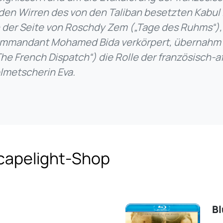
 den Wirren des von den Taliban besetzten Kabul 
 der Seite von Roschdy Zem („Tage des Ruhms“),
mmandant Mohamed Bida verkörpert, übernahm 
The French Dispatch“) die Rolle der französisch-
lmetscherin Eva.
capelight-Shop
Bl