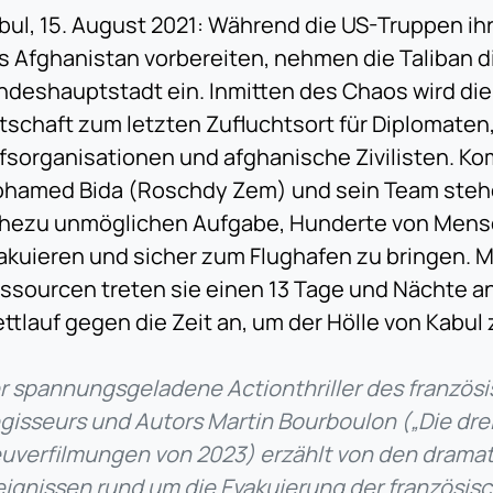
bul, 15. August 2021: Während die US-Truppen i
s Afghanistan vorbereiten, nehmen die Taliban d
ndeshauptstadt ein. Inmitten des Chaos wird die
tschaft zum letzten Zufluchtsort für Diplomaten
lfsorganisationen und afghanische Zivilisten. 
hamed Bida (Roschdy Zem) und sein Team stehe
hezu unmöglichen Aufgabe, Hunderte von Mens
akuieren und sicher zum Flughafen zu bringen. 
ssourcen treten sie einen 13 Tage und Nächte 
ttlauf gegen die Zeit an, um der Hölle von Kabu
r spannungsgeladene Actionthriller des französ
gisseurs und Autors Martin Bourboulon („Die dre
uverfilmungen von 2023) erzählt von den drama
eignissen rund um die Evakuierung der französis