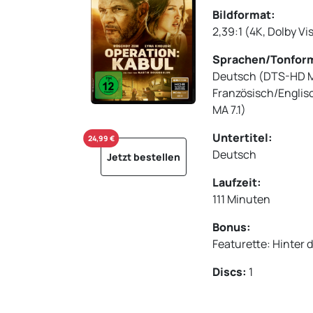
Bildformat:
2,39:1 (4K, Dolby Vi
Sprachen/Tonfor
Deutsch (DTS-HD MA
Französisch/Engli
MA 7.1)
Untertitel:
24,99 €
Deutsch
Jetzt bestellen
Laufzeit:
111 Minuten
Bonus:
Featurette: Hinter d
Discs:
1