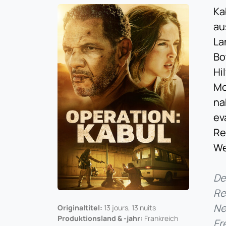
Ka
au
La
Bo
Hi
Mo
na
ev
Re
We
De
Re
Ne
Originaltitel:
13 jours, 13 nuits
Produktionsland & -jahr:
Frankreich
Er