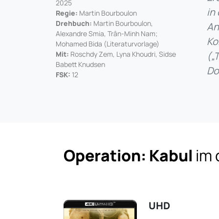
2025
in
Regie:
Martin Bourboulon
Drehbuch:
Martin Bourboulon,
An
Alexandre Smia, Trân-Minh Nam;
Ko
Mohamed Bida (Literaturvorlage)
Mit:
Roschdy Zem, Lyna Khoudri, Sidse
(„
Babett Knudsen
Do
FSK:
12
Operation: Kabul
im 
UHD