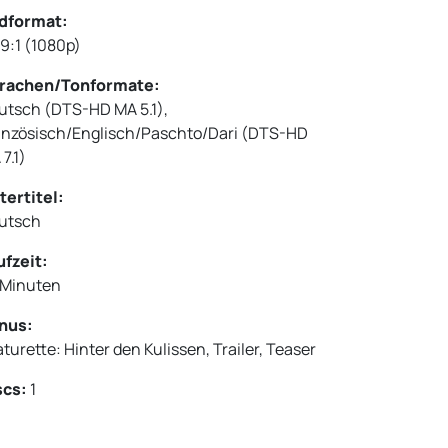
ldformat:
39:1 (1080p)
rachen/Tonformate:
utsch (DTS-HD MA 5.1),
anzösisch/Englisch/Paschto/Dari (DTS-HD
7.1)
tertitel:
utsch
ufzeit:
1 Minuten
nus:
turette: Hinter den Kulissen, Trailer, Teaser
scs:
1