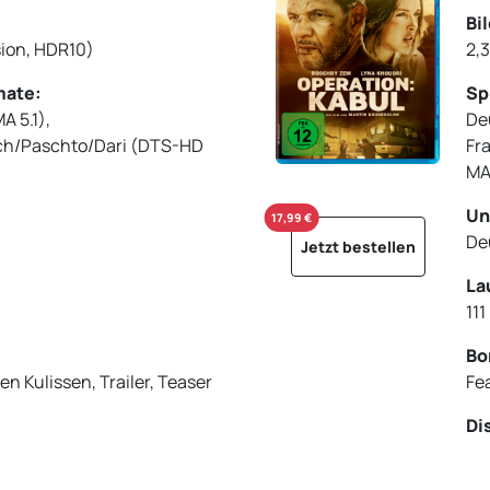
Bi
sion, HDR10)
2,
mate:
Sp
 5.1),
De
sch/Paschto/Dari (DTS-HD
Fr
MA 
Un
17,99 €
De
Jetzt bestellen
La
11
Bo
en Kulissen, Trailer, Teaser
Fea
Di