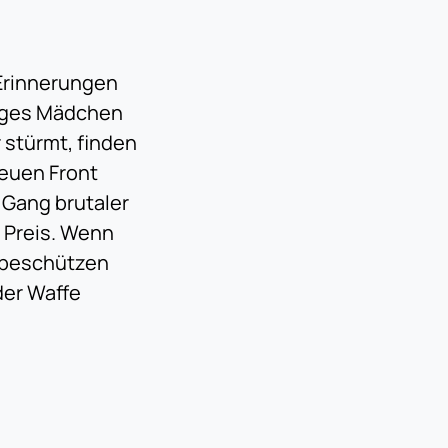
 Erinnerungen
unges Mädchen
 stürmt, finden
neuen Front
 Gang brutaler
 Preis. Wenn
n beschützen
der Waffe