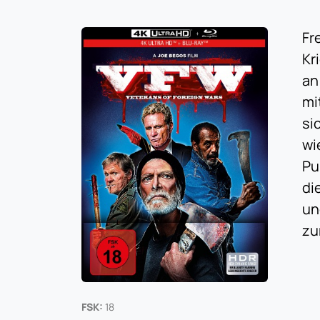
Fr
Kr
an
mi
si
wi
Pu
di
un
zu
FSK:
18