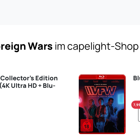
oreign Wars
im capelight-Shop
 Collector's Edition
Bl
4K Ultra HD + Blu-
7,9