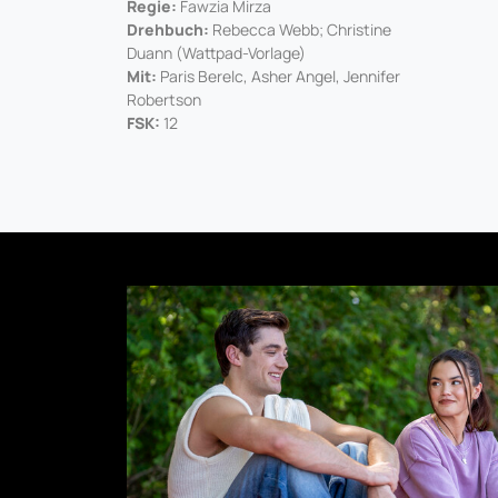
Regie:
Fawzia Mirza
Drehbuch:
Rebecca Webb; Christine
Duann (Wattpad-Vorlage)
Mit:
Paris Berelc, Asher Angel, Jennifer
Robertson
FSK:
12