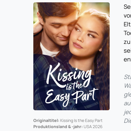
Se
vo
El
To
zu
se
en
St
Wa
gl
au
je
Di
Originaltitel:
Kissing Is the Easy Part
Produktionsland & -jahr:
USA 2026