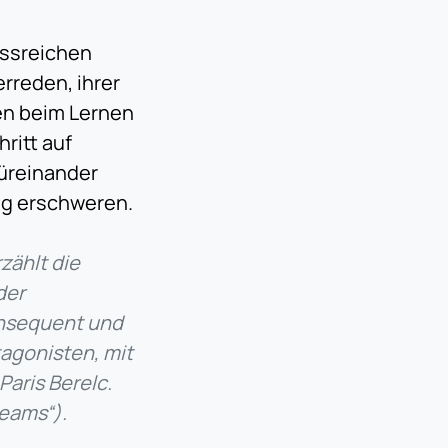
ussreichen
erreden, ihrer
en beim Lernen
hritt auf
füreinander
ng erschweren.
zählt die
der
onsequent und
tagonisten, mit
aris Berelc.
reams“).