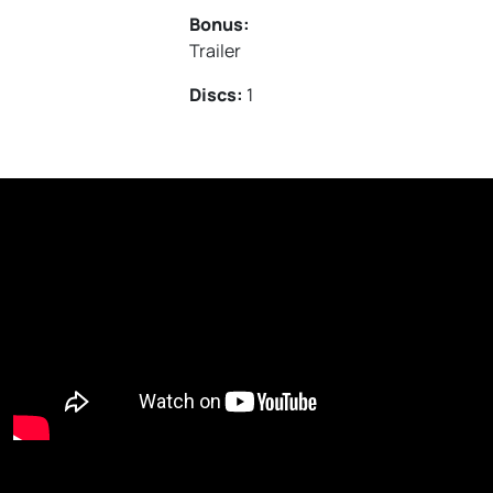
Bonus:
Trailer
Discs:
1