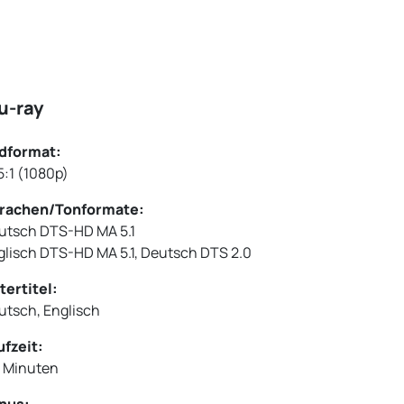
u-ray
ldformat:
5:1 (1080p)
rachen/Tonformate:
utsch DTS-HD MA 5.1
glisch DTS-HD MA 5.1, Deutsch DTS 2.0
tertitel:
utsch, Englisch
ufzeit:
6 Minuten
nus: