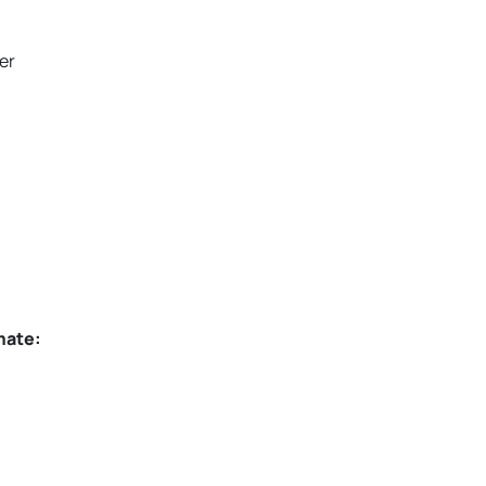
er
mate: