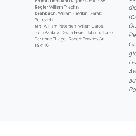
Produktionsland & -jahr:
USA 1985
di
Regie:
William Friedkin
Drehbuch:
William Friedkin, Gerald
re
Petievich
Ge
Mit:
William Petersen, Willem Dafoe,
John Pankow, Debra Feuer, John Turturro,
Pe
Darlanne Fluegel, Robert Downey Sr.
Or
FSK:
16
gl
LE
Aw
au
Pol