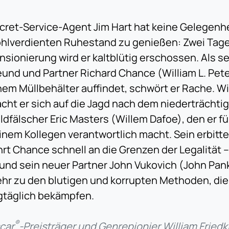
cret-Service-Agent Jim Hart hat keine Gelegenhe
hlverdienten Ruhestand zu genießen: Zwei Tage
nsionierung wird er kaltblütig erschossen. Als se
eund und Partner Richard Chance (William L. Pete
nem Müllbehälter auffindet, schwört er Rache. 
cht er sich auf die Jagd nach dem niederträchti
ldfälscher Eric Masters (Willem Dafoe), den er f
inem Kollegen verantwortlich macht. Sein erbitte
hrt Chance schnell an die Grenzen der Legalität –
 und sein neuer Partner John Vukovich (John Pa
hr zu den blutigen und korrupten Methoden, die 
gtäglich bekämpfen.
®
car
-Preisträger und Genrepionier William Fried