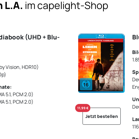
 L.A.
im capelight-Shop
diabook (UHD + Blu-
Bl
Bi
1.8
lby Vision, HDR10)
Sp
0p)
De
mate:
En
 5.1, PCM 2.0)
Un
A 5.1, PCM 2.0)
De
11,99 €
Jetzt bestellen
La
11
Bo