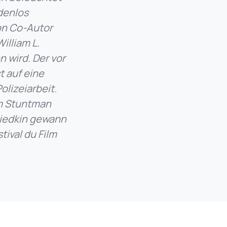
adenlos
von Co-Autor
illiam L.
 wird. Der vor
t auf eine
olizeiarbeit.
em Stuntman
riedkin gewann
ival du Film