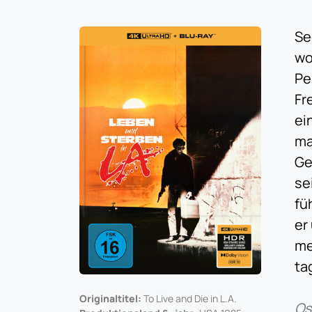
Se
wo
Pe
Fr
ei
ma
Ge
se
fü
er
me
ta
Originaltitel:
To Live and Die in L.A.
Os