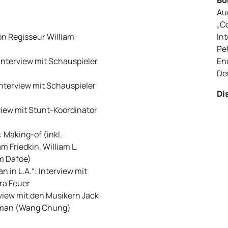
Au
„Co
n Regisseur William
Int
Pe
Interview mit Schauspieler
End
De
 Interview mit Schauspieler
Di
view mit Stunt-Koordinator
 Making-of (inkl.
am Friedkin, William L.
m Dafoe)
in L.A.“: Interview mit
ra Feuer
rview mit den Musikern Jack
dman (Wang Chung)