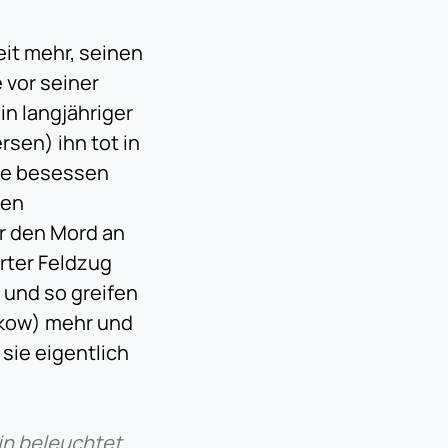
it mehr, seinen
 vor seiner
in langjähriger
rsen) ihn tot in
Wie besessen
gen
ür den Mord an
rter Feldzug
 und so greifen
nkow) mehr und
sie eigentlich
kin beleuchtet