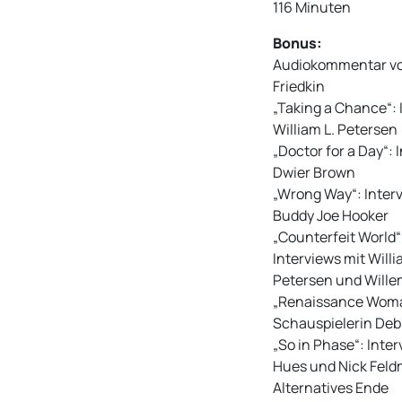
116 Minuten
Bonus:
Audiokommentar vo
Friedkin
„Taking a Chance“: 
William L. Petersen
„Doctor for a Day“:
Dwier Brown
„Wrong Way“: Inter
Buddy Joe Hooker
„Counterfeit World“:
Interviews mit Willi
Petersen und Wille
„Renaissance Woman 
Schauspielerin Deb
„So in Phase“: Inte
Hues und Nick Fel
Alternatives Ende