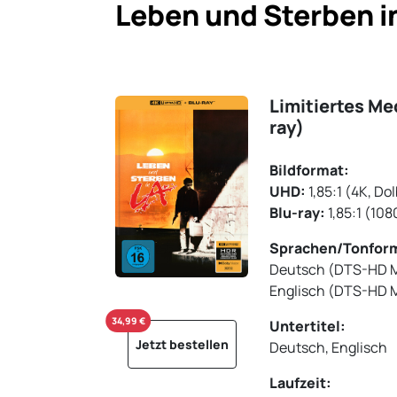
Leben und Sterben in
Limitiertes Me
ray)
Bildformat:
UHD:
1,85:1 (4K, Do
Blu-ray:
1,85:1 (108
Sprachen/Tonfor
Deutsch (DTS-HD MA
Englisch (DTS-HD M
34,99 €
Untertitel:
Jetzt bestellen
Deutsch, Englisch
Laufzeit: