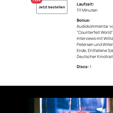
7,99 €
Laufzeit:
Jetzt bestellen
111 Minuten
Bonus:
Audiokommentar von
"Counterfeit World":
Interviews mit Willi
Petersen und Willem
Ende, Entfallene Sze
Deutscher Kinotrail
Discs:
1