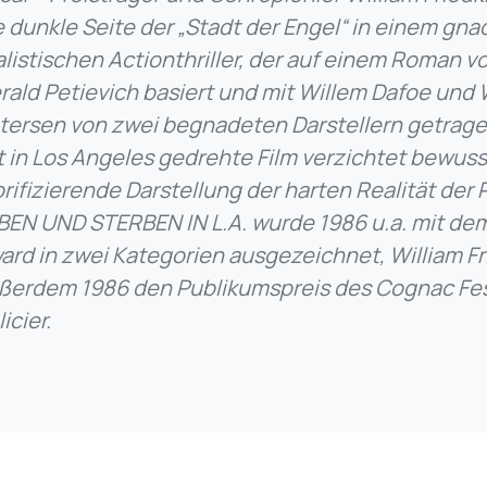
e dunkle Seite der „Stadt der Engel“ in einem gn
alistischen Actionthriller, der auf einem Roman 
rald Petievich basiert und mit Willem Dafoe und W
tersen von zwei begnadeten Darstellern getragen
t in Los Angeles gedrehte Film verzichtet bewuss
orifizierende Darstellung der harten Realität der P
BEN UND STERBEN IN L.A. wurde 1986 u.a. mit d
ard in zwei Kategorien ausgezeichnet, William F
ßerdem 1986 den Publikumspreis des Cognac Fest
icier.